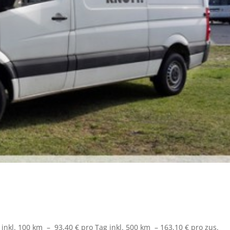
inkl. 100 km – 93,40 € pro Tag inkl. 500 km – 163,10 € pro zus.