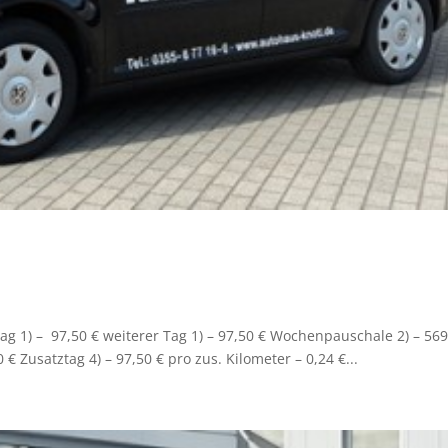
g 1) – 97,50 € weiterer Tag 1) – 97,50 € Wochenpauschale 2) – 569
€ Zusatztag 4) – 97,50 € pro zus. Kilometer – 0,24 €...