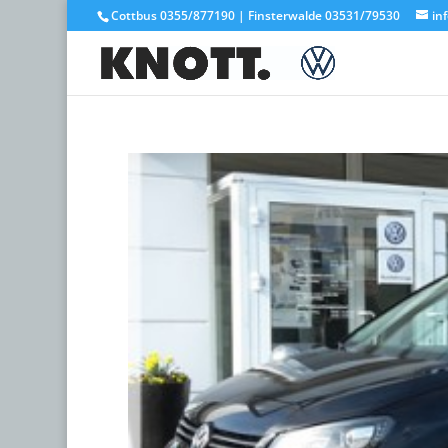
Cottbus 0355/877190 | Finsterwalde 03531/79530
in