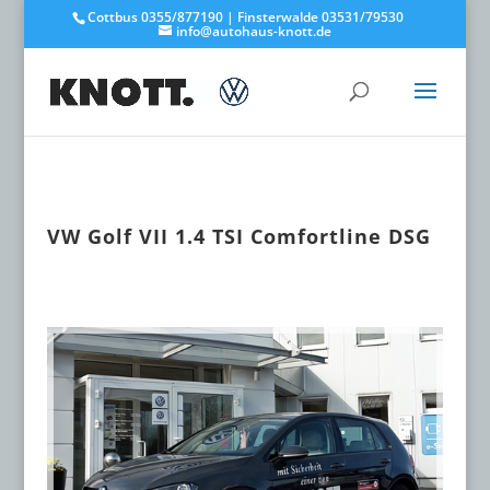
Cottbus 0355/877190 | Finsterwalde 03531/79530
info@autohaus-knott.de
VW Golf VII 1.4 TSI Comfortline DSG