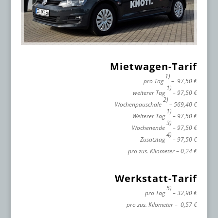
Mietwagen-Tarif
1)
pro Tag
– 97,50 €
1)
weiterer Tag
– 97,50 €
2)
Wochenpauschale
– 569,40 €
1)
Weiterer Tag
– 97,50 €
3)
Wochenende
– 97,50 €
4)
Zusatztag
– 97,50 €
pro zus. Kilometer
–
0,24 €
Werkstatt-Tarif
5)
pro Tag
– 32,90 €
pro zus. Kilometer – 0,57 €