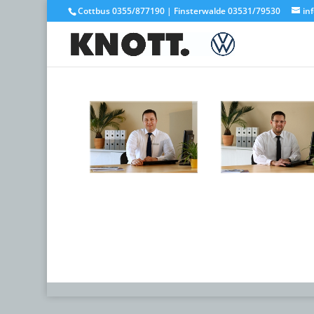
Cottbus 0355/877190 | Finsterwalde 03531/79530
in